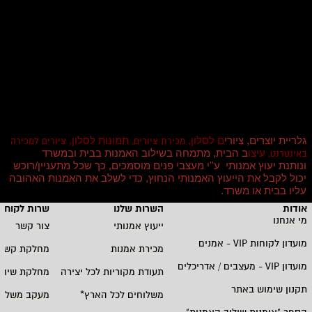
גלריית יוצרים, ציורי
ם לסלון,
תמונות לסלון,
מכירת ציורים,
ציורים למכירה
עיצו
ב הבית, מתמחה בשילוב האמנות בבית ובמשרד
באינטרנט,
ונותנת יעוץ אמנותי ע''י מעצבי פנים מוסמכים, כך שכל מתעניין/רוכש
יכול לקבל את הייעוץ האמנותי הנחוץ, כדי לשלב את האמנות האהובה
עליו בבית או משרד
.
אודות
השרות שלנו
שרות לקוחו
מי אנחנו
ייעוץ אמנותי
צור קשר
מועדון לקוחות
VIP -
אמנים
מכירת אמנות
מחלקת קשרי
מועדון
VIP -
מעצבים / אדריכלים
תעודת מקוריות לכל יצירה
מחלקת שיווק
תקנון שימוש באתר
משלוחים לכל הארץ
*
מעקב משלוח