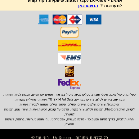
אמנים - מעוניינים לקבל הצעות שיווקיות ו"קול קורא"
לתערוכות ?
הרשמו כאן
פסלי גן, פיסול באבן,
פיסלי חוצות, פסלים לבית
,
פיסול בברונזה, אמנים ישראליים, אמנות לבית, תמונות
מקוריות, ציורים לסלון, ציורים מקוריים, YOTZRIM Art Sale, אמנות ישראלית מקורית,
Sculptor, ציורים, צלמים, ציירים, פסלים, פיסול, צילום, אמנות למכירה, אמנות
לקניה, Photographer, תמונות לסלון, ציור מקורי, הדפס על קנבס, רכישת אמנות, ציורי שמן, תמונות
למשרד,
תמונות לבית
, בדרך להיות אמן מוכר - סדנה מעשית, אבסטרקט, נוף, מופשט, חימר, ברונזה, רשימת
תפוצה,
כל הזכויות שמורות - Oz Design - רוני עוז ©