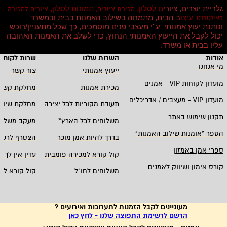
גלריית יוצרים, ציורי
ם לסלון,
תמונות לסלון,
מכירת ציורים,
ציורים למכירה
עיצו
ב הבית, מתמחה בשילוב האמנות בבית ובמשרד
באינטרנט,
ונותנת יעוץ אמנותי ע''י מעצבי פנים מוסמכים, כך שכל מתעניין/רוכש
יכול לקבל את הייעוץ האמנותי הנחוץ, כדי לשלב את האמנות האהובה
עליו בבית או משרד
.
אודות
השרות שלנו
שרות לקוחו
מי אנחנו
ייעוץ אמנותי
צור קשר
מועדון לקוחות
VIP -
אמנים
מכירת אמנות
מחלקת קשרי
מועדון
VIP -
מעצבים / אדריכלים
תעודת מקוריות לכל יצירה
מחלקת שיווק
תקנון שימוש באתר
משלוחים לכל הארץ
*
מעקב משלוח
הספר "אומנות שילוב האמנות
"
בדרך להיות אמן מוכר
הצטרף לרשי
ספרי אמן באמזון
קול קורא למכירה פומבית
עדין אין לך ח
קורס אימון ושיווק לאמנים
משלוחים לחו"ל
קול קורא לא
מעוניינים לקבל הזמנות לתערוכות ואירועים ?
הרשם לרשימת התפוצה שלנו - לחץ כאן