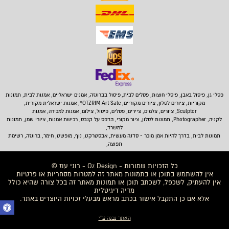
פסלי גן, פיסול באבן,
פיסלי חוצות, פסלים לבית
,
פיסול בברונזה, אמנים ישראליים, אמנות לבית, תמונות
מקוריות, ציורים לסלון, ציורים מקוריים, YOTZRIM Art Sale, אמנות ישראלית מקורית,
Sculptor, ציורים, צלמים, ציירים, פסלים, פיסול, צילום, אמנות למכירה, אמנות
לקניה, Photographer, תמונות לסלון, ציור מקורי, הדפס על קנבס, רכישת אמנות, ציורי שמן, תמונות
למשרד,
תמונות לבית
, בדרך להיות אמן מוכר - סדנה מעשית, אבסטרקט, נוף, מופשט, חימר, ברונזה, רשימת
תפוצה,
כל הזכויות שמורות - Oz Design - רוני עוז ©
אין להשתמש בתוכן או בתמונות מאתר זה למטרות מסחריות או פרטיות
אין להעתיק, לשכפל, לשכתב תוכן או תמונות מאתר זה בכל צורה שהיא כולל
מדיה דיגיטלית
אלא אם כן התקבל אישור בכתב מראש מבעלי זכויות היוצרים באתר.
האתר נבנה ע"י