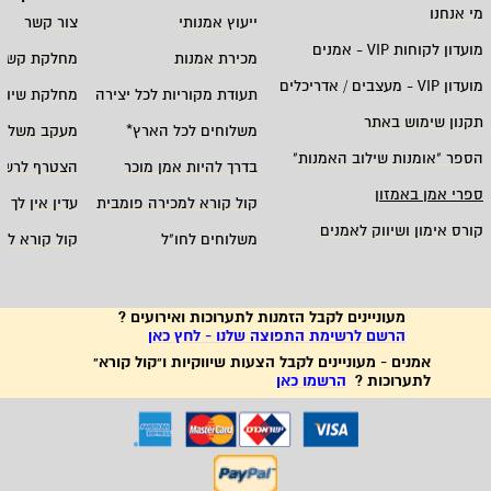
מי אנחנו
ייעוץ אמנותי
צור קשר
מועדון לקוחות
VIP -
אמנים
מכירת אמנות
מחלקת קשרי
מועדון
VIP -
מעצבים / אדריכלים
תעודת מקוריות לכל יצירה
מחלקת שיווק
תקנון שימוש באתר
משלוחים לכל הארץ
*
מעקב משלוח
הספר "אומנות שילוב האמנות
"
בדרך להיות אמן מוכר
הצטרף לרשי
ספרי אמן באמזון
קול קורא למכירה פומבית
עדין אין לך ח
קורס אימון ושיווק לאמנים
משלוחים לחו"ל
קול קורא לא
מעוניינים לקבל הזמנות לתערוכות ואירועים ?
הרשם לרשימת התפוצה שלנו - לחץ כאן
אמנים - מעוניינים לקבל הצעות שיווקיות ו"קול קורא"
לתערוכות ?
הרשמו כאן