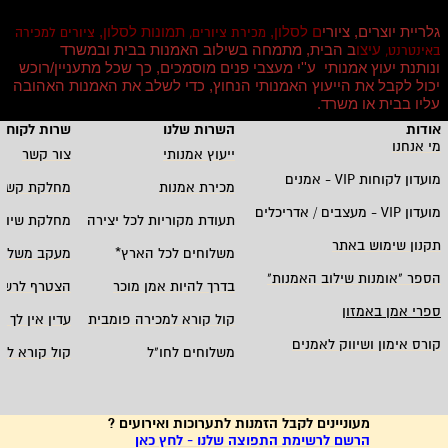
גלריית יוצרים, ציורי
ם לסלון,
תמונות לסלון,
מכירת ציורים,
ציורים למכירה
עיצו
ב הבית, מתמחה בשילוב האמנות בבית ובמשרד
באינטרנט,
ונותנת יעוץ אמנותי ע''י מעצבי פנים מוסמכים, כך שכל מתעניין/רוכש
יכול לקבל את הייעוץ האמנותי הנחוץ, כדי לשלב את האמנות האהובה
עליו בבית או משרד
.
אודות
השרות שלנו
שרות לקוחו
מי אנחנו
ייעוץ אמנותי
צור קשר
מועדון לקוחות
VIP -
אמנים
מכירת אמנות
מחלקת קשרי
מועדון
VIP -
מעצבים / אדריכלים
תעודת מקוריות לכל יצירה
מחלקת שיווק
תקנון שימוש באתר
משלוחים לכל הארץ
*
מעקב משלוח
הספר "אומנות שילוב האמנות
"
בדרך להיות אמן מוכר
הצטרף לרשי
ספרי אמן באמזון
קול קורא למכירה פומבית
עדין אין לך ח
קורס אימון ושיווק לאמנים
משלוחים לחו"ל
קול קורא לא
מעוניינים לקבל הזמנות לתערוכות ואירועים ?
הרשם לרשימת התפוצה שלנו - לחץ כאן