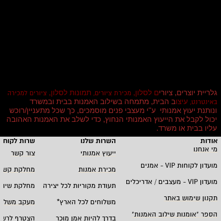
גלריית יוצרים, ציורי
ם לסלון,
תמונות לסלון,
מכירת ציורים,
ציורים למכירה
עיצו
ב הבית, מתמחה בשילוב האמנות בבית ובמשרד
באינטרנט,
ונותנת יעוץ אמנותי ע''י מעצבי פנים מוסמכים, כך שכל מתעניין/רוכש
יכול לקבל את הייעוץ האמנותי הנחוץ, כדי לשלב את האמנות האהובה
עליו בבית או משרד
.
אודות
השרות שלנו
שרות לקוחו
מי אנחנו
ייעוץ אמנותי
צור קשר
מועדון לקוחות
VIP -
אמנים
מכירת אמנות
מחלקת קשרי
מועדון
VIP -
מעצבים / אדריכלים
תעודת מקוריות לכל יצירה
מחלקת שיווק
תקנון שימוש באתר
משלוחים לכל הארץ
*
מעקב משלוח
הספר "אומנות שילוב האמנות
"
בדרך להיות אמן מוכר
הצטרף לרשי