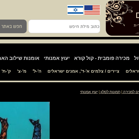
כתוב
חפש באתר
מילת
חיפש
ול
מכירה פומבית - קול קורא
יעוץ אמנותי
אומנות שילוב האמ
שראלים
ציירים / צלמים א'-ד', אמנים ישראלים
ה'-ל'
מ'-צ'
ק'-ת'
ים למכירה
|
תמונות לסלון
|
יעוץ אמנותי