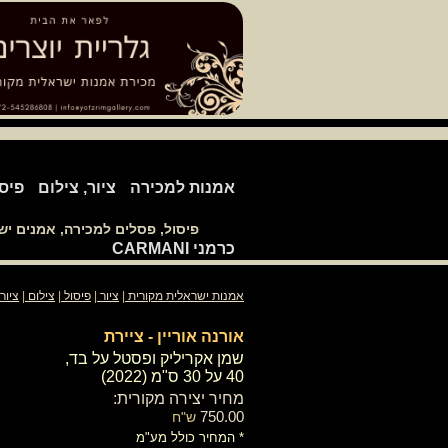
אמנות למכירה
ציור, צילום
פיס
פיסול, פסלים למכירה, אמנים י
כרמני CARMANI
אמנות ישראלית מקורית
|
ציור
|
פיסול
|
צילום
|
ציור
אורנה אוריין - ציירת
שמן אקריליק ופסטל על בד,
40 על 30 ס"מ (2022)
מחיר יצירה מקורית:
750.00
ש"ח
* המחיר כולל מע"מ