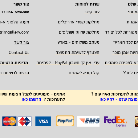
שלנו
שרות לקוחות
צור קשר
מנותי
צור קשר
5286808
-
054
רב 
אמנות
מחלקת קשרי אדריכלים
מענה טלפוני א-ה 19:00 - 00
מקוריות לכל יצירה
מחלקת שיווק ושת"פים
zrimgallery.com
ם לכל הארץ
*
מעקב משלוחים - בארץ
צור קשר
היות אמן מוכר
הצטרף לרשימת התפוצה
Contact Us
רא למכירה פומבית
עדין אין לך חשבון
PayPal -
לפתיחה
מדיניות פרטיות
ם לחו"ל
קול קורא לאמנים
הרשם לרשימת ה
נות לתערוכות ואירועים ?
אמנים - מעוניינים לקבל הצעות שיווק
צה שלנו - לחץ כאן
לתערוכות ?
הרשמו כאן