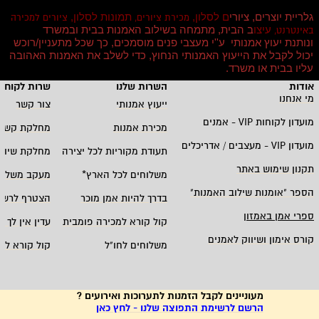
גלריית יוצרים, ציורי
ם לסלון,
תמונות לסלון,
מכירת ציורים,
ציורים למכירה
עיצו
ב הבית, מתמחה בשילוב האמנות בבית ובמשרד
באינטרנט,
ונותנת יעוץ אמנותי ע''י מעצבי פנים מוסמכים, כך שכל מתעניין/רוכש
יכול לקבל את הייעוץ האמנותי הנחוץ, כדי לשלב את האמנות האהובה
עליו בבית או משרד
.
אודות
השרות שלנו
שרות לקוחו
מי אנחנו
ייעוץ אמנותי
צור קשר
מועדון לקוחות
VIP -
אמנים
מכירת אמנות
מחלקת קשרי
מועדון
VIP -
מעצבים / אדריכלים
תעודת מקוריות לכל יצירה
מחלקת שיווק
תקנון שימוש באתר
משלוחים לכל הארץ
*
מעקב משלוח
הספר "אומנות שילוב האמנות
"
בדרך להיות אמן מוכר
הצטרף לרשי
ספרי אמן באמזון
קול קורא למכירה פומבית
עדין אין לך ח
קורס אימון ושיווק לאמנים
משלוחים לחו"ל
קול קורא לא
מעוניינים לקבל הזמנות לתערוכות ואירועים ?
הרשם לרשימת התפוצה שלנו - לחץ כאן