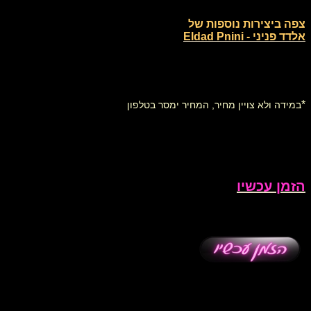
צפה ביצירות נוספות של
אלדד פניני - Eldad Pnini
*
במידה ולא צויין מחיר, המחיר ימסר בטלפון
הזמן עכשיו