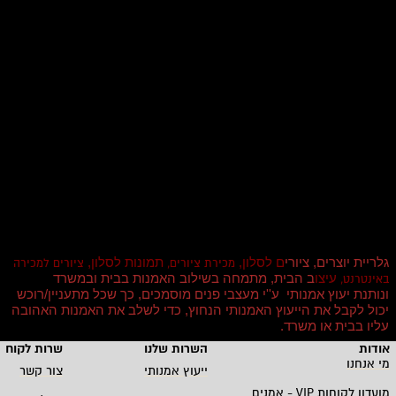
גלריית יוצרים, ציורי
ם לסלון,
תמונות לסלון,
מכירת ציורים,
ציורים למכירה
עיצו
ב הבית, מתמחה בשילוב האמנות בבית ובמשרד
באינטרנט,
ונותנת יעוץ אמנותי ע''י מעצבי פנים מוסמכים, כך שכל מתעניין/רוכש
יכול לקבל את הייעוץ האמנותי הנחוץ, כדי לשלב את האמנות האהובה
עליו בבית או משרד
.
אודות
השרות שלנו
שרות לקוחו
מי אנחנו
ייעוץ אמנותי
צור קשר
מועדון לקוחות
VIP -
אמנים