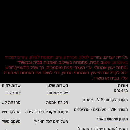
גלריית יוצרים, ציורי
ם לסלון,
תמונות לסלון,
מכירת ציורים,
ציורים למכירה
עיצו
ב הבית, מתמחה בשילוב האמנות בבית ובמשרד
באינטרנט,
ונותנת יעוץ אמנותי ע''י מעצבי פנים מוסמכים, כך שכל מתעניין/רוכש
יכול לקבל את הייעוץ האמנותי הנחוץ, כדי לשלב את האמנות האהובה
עליו בבית או משרד
.
אודות
השרות שלנו
שרות לקוחו
מי אנחנו
ייעוץ אמנותי
צור קשר
מועדון לקוחות
VIP -
אמנים
מכירת אמנות
מחלקת קשרי
מועדון
VIP -
מעצבים / אדריכלים
תעודת מקוריות לכל יצירה
מחלקת שיווק
תקנון שימוש באתר
משלוחים לכל הארץ
*
מעקב משלוח
הספר "אומנות שילוב האמנות
"