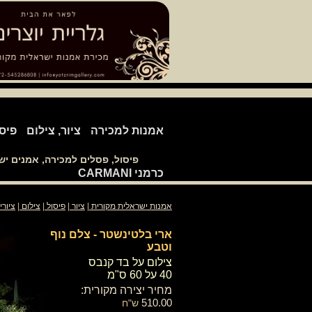
אמנות למכירה
ציור, צילום
פיס
פיסול, פסלים למכירה, אמנים י
כרמני CARMANI
אמנות ישראלית מקורית
|
ציור
|
פיסול
|
צילום
|
ציורי
ארי בלטינשטר - צלם נוף
וטבע
​צילום על בד קנבס
40 על 60 ס"מ
מחיר יצירה מקורית:
510.00
ש"ח