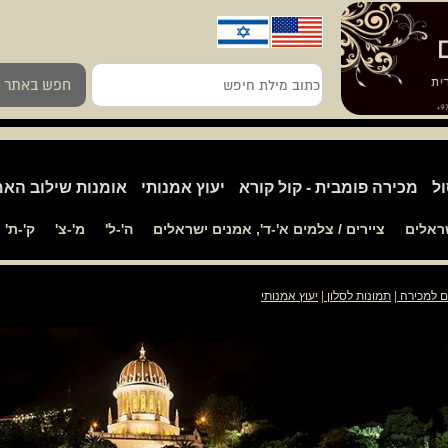
כתוב
חפש באתר
מילת
חיפש
ול
מכירה פומבית - קול קורא
יעוץ אמנותי
אומנות שילוב האמ
שראלים
ציירים / צלמים א'-ד', אמנים ישראלים
ה'-ל'
מ'-צ'
ק'-ת'
ם למכירה
|
תמונות לסלון
|
יעוץ אמנותי