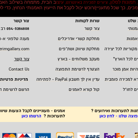
תמונות לסלון,
עיצו
ב הבית, מתמחה בשילוב האמ
,
ציורים למכירה באינטרנט,
סמכים, כך שכל מתעניין/רוכש יכול לקבל את הייעוץ האמנותי הנחוץ, כדי
שלנו
שרות לקוחות
צור קשר
מנותי
צור קשר
5286808
-
054
רב 
אמנות
מחלקת קשרי אדריכלים
מענה טלפוני א-ה 19:00 - 00
מקוריות לכל יצירה
מחלקת שיווק ושת"פים
zrimgallery.com
ם לכל הארץ
*
מעקב משלוחים - בארץ
צור קשר
היות אמן מוכר
הצטרף לרשימת התפוצה
Contact Us
רא למכירה פומבית
עדין אין לך חשבון
PayPal -
לפתיחה
מדיניות פרטיות
ם לחו"ל
קול קורא לאמנים
הרשם לרשימת ה
נות לתערוכות ואירועים ?
אמנים - מעוניינים לקבל הצעות שיווק
צה שלנו - לחץ כאן
לתערוכות ?
הרשמו כאן