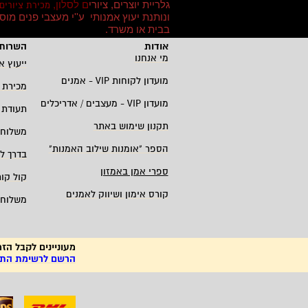
גלריית יוצרים, ציורי
ם לסלון,
מכירת ציורים
ונותנת יעוץ אמנותי ע''י מעצבי פנים מו
בבית או משרד
.
אודות
השרות 
מי אנחנו
ייעוץ א
מועדון לקוחות
VIP -
אמנים
מכירת 
מועדון
VIP -
מעצבים / אדריכלים
תעודת 
תקנון שימוש באתר
משלוחי
הספר "אומנות שילוב האמנות
"
בדרך ל
ספרי אמן באמזון
קול קו
קורס אימון ושיווק לאמנים
משלוחי
מעוניינים לקבל הזמ
הרשם לרשימת התפו