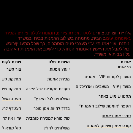
גלריית יוצרים, ציורי
ם לסלון,
תמונות לסלון,
מכירת ציורים,
ציורים למכירה
עיצו
ב הבית, מתמחה בשילוב האמנות בבית ובמשרד
באינטרנט,
ונותנת יעוץ אמנותי ע''י מעצבי פנים מוסמכים, כך שכל מתעניין/רוכש
יכול לקבל את הייעוץ האמנותי הנחוץ, כדי לשלב את האמנות האהובה
עליו בבית או משרד
.
אודות
השרות שלנו
שרות לקוחו
מי אנחנו
ייעוץ אמנותי
צור קשר
מועדון לקוחות
VIP -
אמנים
מכירת אמנות
מחלקת קשרי
מועדון
VIP -
מעצבים / אדריכלים
תעודת מקוריות לכל יצירה
מחלקת שיווק
תקנון שימוש באתר
משלוחים לכל הארץ
*
מעקב משלוח
הספר "אומנות שילוב האמנות
"
בדרך להיות אמן מוכר
הצטרף לרשי
ספרי אמן באמזון
קול קורא למכירה פומבית
עדין אין לך ח
קורס אימון ושיווק לאמנים
משלוחים לחו"ל
קול קורא לא