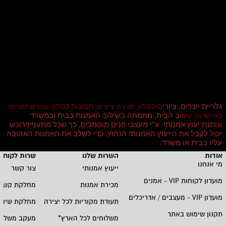
גלריית יוצרים, ציורי
ם לסלון,
תמונות לסלון,
מכירת ציורים,
ציורים למכירה
עיצו
ב הבית, מתמחה בשילוב האמנות בבית ובמשרד
באינטרנט,
ונותנת יעוץ אמנותי ע''י מעצבי פנים מוסמכים, כך שכל מתעניין/רוכש
יכול לקבל את הייעוץ האמנותי הנחוץ, כדי לשלב את האמנות האהובה
עליו בבית או משרד
.
אודות
השרות שלנו
שרות לקוחו
מי אנחנו
ייעוץ אמנותי
צור קשר
מועדון לקוחות
VIP -
אמנים
מכירת אמנות
מחלקת קשרי
מועדון
VIP -
מעצבים / אדריכלים
תעודת מקוריות לכל יצירה
מחלקת שיווק
תקנון שימוש באתר
משלוחים לכל הארץ
*
מעקב משלוח