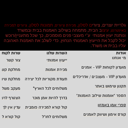
גלריית יוצרים, ציורי
ם לסלון,
תמונות לסלון,
מכירת ציורים,
ציורים למכירה
עיצו
ב הבית, מתמחה בשילוב האמנות בבית ובמשרד
באינטרנט,
ונותנת יעוץ אמנותי ע''י מעצבי פנים מוסמכים, כך שכל מתעניין/רוכש
יכול לקבל את הייעוץ האמנותי הנחוץ, כדי לשלב את האמנות האהובה
עליו בבית או משרד
.
אודות
השרות שלנו
שרות לקוחו
מי אנחנו
ייעוץ אמנותי
צור קשר
מועדון לקוחות
VIP -
אמנים
מכירת אמנות
מחלקת קשרי
מועדון
VIP -
מעצבים / אדריכלים
תעודת מקוריות לכל יצירה
מחלקת שיווק
תקנון שימוש באתר
משלוחים לכל הארץ
*
מעקב משלוח
הספר "אומנות שילוב האמנות
"
בדרך להיות אמן מוכר
הצטרף לרשי
ספרי אמן באמזון
קול קורא למכירה פומבית
עדין אין לך ח
קורס אימון ושיווק לאמנים
משלוחים לחו"ל
קול קורא לא