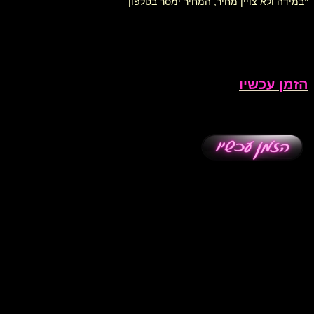
*
במידה ולא צויין מחיר, המחיר ימסר בטלפון
הזמן עכשיו