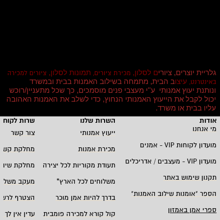
גלריית יוצרים, ציורי
ם לסלון,
תמונות לסלון,
מכירת ציורים,
ציורים למכירה
עיצו
ב הבית, מתמחה בשילוב האמנות בבית ובמשרד
באינטרנט,
ונותנת יעוץ אמנותי ע''י מעצבי פנים מוסמכים, כך שכל מתעניין/רוכש
יכול לקבל את הייעוץ האמנותי הנחוץ, כדי לשלב את האמנות האהובה
עליו בבית או משרד
.
אודות
השרות שלנו
שרות לקוחו
מי אנחנו
ייעוץ אמנותי
צור קשר
מועדון לקוחות
VIP -
אמנים
מכירת אמנות
מחלקת קשרי
מועדון
VIP -
מעצבים / אדריכלים
תעודת מקוריות לכל יצירה
מחלקת שיווק
תקנון שימוש באתר
משלוחים לכל הארץ
*
מעקב משלוח
הספר "אומנות שילוב האמנות
"
בדרך להיות אמן מוכר
הצטרף לרשי
ספרי אמן באמזון
קול קורא למכירה פומבית
עדין אין לך ח