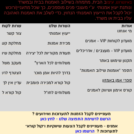
עיצו
ב הבית, מתמחה בשילוב האמנות בבית ובמשרד
באינטרנט,
ונותנת יעוץ אמנותי ע''י מעצבי פנים מוסמכים, כך שכל מתעניין/רוכש
יכול לקבל את הייעוץ האמנותי הנחוץ, כדי לשלב את האמנות האהובה
עליו בבית או משרד
.
אודות
השרות שלנו
שרות לקוחו
מי אנחנו
ייעוץ אמנותי
צור קשר
מועדון לקוחות
VIP -
אמנים
מכירת אמנות
מחלקת קשרי
מועדון
VIP -
מעצבים / אדריכלים
תעודת מקוריות לכל יצירה
מחלקת שיווק
תקנון שימוש באתר
משלוחים לכל הארץ
*
מעקב משלוח
הספר "אומנות שילוב האמנות
"
בדרך להיות אמן מוכר
הצטרף לרשי
ספרי אמן באמזון
קול קורא למכירה פומבית
עדין אין לך ח
קורס אימון ושיווק לאמנים
משלוחים לחו"ל
קול קורא לא
מעוניינים לקבל הזמנות לתערוכות ואירועים ?
הרשם לרשימת התפוצה שלנו - לחץ כאן
אמנים - מעוניינים לקבל הצעות שיווקיות ו"קול קורא"
לתערוכות ?
הרשמו כאן