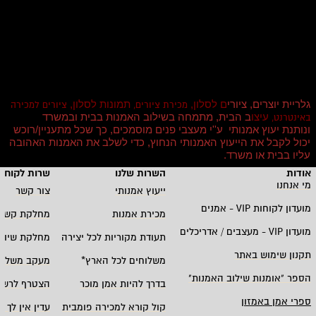
גלריית יוצרים, ציורי
ם לסלון,
תמונות לסלון,
מכירת ציורים,
ציורים למכירה
עיצו
ב הבית, מתמחה בשילוב האמנות בבית ובמשרד
באינטרנט,
ונותנת יעוץ אמנותי ע''י מעצבי פנים מוסמכים, כך שכל מתעניין/רוכש
יכול לקבל את הייעוץ האמנותי הנחוץ, כדי לשלב את האמנות האהובה
עליו בבית או משרד
.
אודות
השרות שלנו
שרות לקוחו
מי אנחנו
ייעוץ אמנותי
צור קשר
מועדון לקוחות
VIP -
אמנים
מכירת אמנות
מחלקת קשרי
מועדון
VIP -
מעצבים / אדריכלים
תעודת מקוריות לכל יצירה
מחלקת שיווק
תקנון שימוש באתר
משלוחים לכל הארץ
*
מעקב משלוח
הספר "אומנות שילוב האמנות
"
בדרך להיות אמן מוכר
הצטרף לרשי
ספרי אמן באמזון
קול קורא למכירה פומבית
עדין אין לך ח