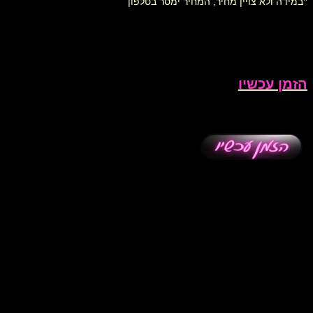
*
במידה ולא צויין מחיר, המחיר ימסר בטלפון
הזמן עכשיו