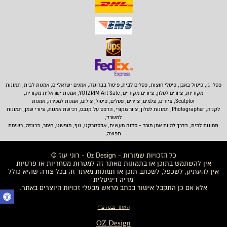
פסלי גן, פיסול באבן,
פיסלי חוצות, פסלים לבית
,
פיסול בברונזה, אמנים ישראליים, אמנות לבית, תמונות
מקוריות, ציורים לסלון, ציורים מקוריים, YOTZRIM Art Sale, אמנות ישראלית מקורית,
Sculptor, ציורים, צלמים, ציירים, פסלים, פיסול, צילום, אמנות למכירה, אמנות
לקניה, Photographer, תמונות לסלון, ציור מקורי, הדפס על קנבס, רכישת אמנות, ציורי שמן, תמונות
למשרד,
תמונות לבית
, בדרך להיות אמן מוכר - סדנה מעשית, אבסטרקט, נוף, מופשט, חימר, ברונזה, רשימת
תפוצה,
כל הזכויות שמורות - Oz Design - רוני עוז ©
אין להשתמש בתוכן או בתמונות מאתר זה למטרות מסחריות או פרטיות
אין להעתיק, לשכפל, לשכתב תוכן או תמונות מאתר זה בכל צורה שהיא כולל
מדיה דיגיטלית
אלא אם כן התקבל אישור בכתב מראש מבעלי זכויות היוצרים באתר.
האתר נבנה ע"י
OZ Design