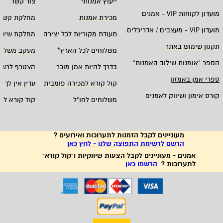
ייעוץ אמנותי
צור קשר
מועדון לקוחות
VIP -
אמנים
מכירת אמנות
מחלקת קשרי
מועדון
VIP -
מעצבים / אדריכלים
תעודת מקוריות לכל יצירה
מחלקת שיווק
תקנון שימוש באתר
משלוחים לכל הארץ
*
מעקב משלוח
הספר "אומנות שילוב האמנות
"
בדרך להיות אמן מוכר
הצטרף לרשי
ספרי אמן באמזון
קול קורא למכירה פומבית
עדין אין לך ח
קורס אימון ושיווק לאמנים
משלוחים לחו"ל
קול קורא לא
מעוניינים לקבל הזמנות לתערוכות ואירועים ?
הרשם לרשימת התפוצה שלנו - לחץ כאן
אמנים - מעוניינים לקבל הצעות שיווקיות ו"קול קורא"
לתערוכות ?
הרשמו כאן