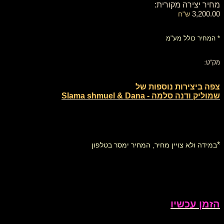
מחיר יצירה מקורית:
3,200.00
ש"ח
* המחיר כולל מע"מ
מק"ט:
צפה ביצירות נוספות של
שמוליק ודנה סלמה - Slama shmuel & Dana
*
במידה ולא צויין מחיר, המחיר ימסר בטלפון
הזמן עכשיו