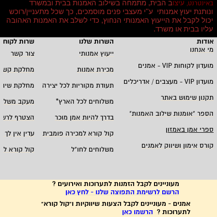
עיצו
ב הבית, מתמחה בשילוב האמנות בבית ובמשרד
באינטרנט,
ונותנת יעוץ אמנותי ע''י מעצבי פנים מוסמכים, כך שכל מתעניין/רוכש
יכול לקבל את הייעוץ האמנותי הנחוץ, כדי לשלב את האמנות האהובה
עליו בבית או משרד
.
אודות
השרות שלנו
שרות לקוחו
מי אנחנו
ייעוץ אמנותי
צור קשר
מועדון לקוחות
VIP -
אמנים
מכירת אמנות
מחלקת קשרי
מועדון
VIP -
מעצבים / אדריכלים
תעודת מקוריות לכל יצירה
מחלקת שיווק
תקנון שימוש באתר
משלוחים לכל הארץ
*
מעקב משלוח
הספר "אומנות שילוב האמנות
"
בדרך להיות אמן מוכר
הצטרף לרשי
ספרי אמן באמזון
קול קורא למכירה פומבית
עדין אין לך ח
קורס אימון ושיווק לאמנים
משלוחים לחו"ל
קול קורא לא
מעוניינים לקבל הזמנות לתערוכות ואירועים ?
הרשם לרשימת התפוצה שלנו - לחץ כאן
אמנים - מעוניינים לקבל הצעות שיווקיות ו"קול קורא"
לתערוכות ?
הרשמו כאן