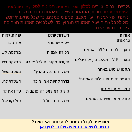
גלריית יוצרים, ציורי
ם לסלון,
תמונות לסלון,
מכירת ציורים,
ציורים למכירה
עיצו
ב הבית, מתמחה בשילוב האמנות בבית ובמשרד
באינטרנט,
ונותנת יעוץ אמנותי ע''י מעצבי פנים מוסמכים, כך שכל מתעניין/רוכש
יכול לקבל את הייעוץ האמנותי הנחוץ, כדי לשלב את האמנות האהובה
עליו בבית או משרד
.
אודות
השרות שלנו
שרות לקוחו
מי אנחנו
ייעוץ אמנותי
צור קשר
מועדון לקוחות
VIP -
אמנים
מכירת אמנות
מחלקת קשרי
מועדון
VIP -
מעצבים / אדריכלים
תעודת מקוריות לכל יצירה
מחלקת שיווק
תקנון שימוש באתר
משלוחים לכל הארץ
*
מעקב משלוח
הספר "אומנות שילוב האמנות
"
בדרך להיות אמן מוכר
הצטרף לרשי
ספרי אמן באמזון
קול קורא למכירה פומבית
עדין אין לך ח
קורס אימון ושיווק לאמנים
משלוחים לחו"ל
קול קורא לא
מעוניינים לקבל הזמנות לתערוכות ואירועים ?
הרשם לרשימת התפוצה שלנו - לחץ כאן