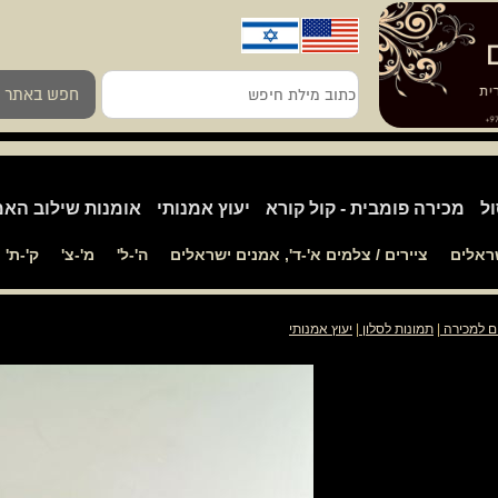
כתוב
חפש באתר
מילת
חיפש
ול
מכירה פומבית - קול קורא
יעוץ אמנותי
אומנות שילוב האמ
שראלים
ציירים / צלמים א'-ד', אמנים ישראלים
ה'-ל'
מ'-צ'
ק'-ת'
ים למכירה
|
תמונות לסלון
|
יעוץ אמנותי