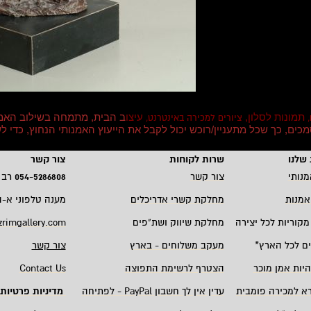
תמונות לסלון,
עיצו
ב הבית, מתמחה בשילוב האמ
,
ציורים למכירה באינטרנט,
וסמכים, כך שכל מתעניין/רוכש יכול לקבל את הייעוץ האמנותי הנחוץ, כדי
שלנו
שרות לקוחות
צור קשר
מנותי
צור קשר
5286808
-
054
רב 
אמנות
מחלקת קשרי אדריכלים
מענה טלפוני א-ה 19:00 - 00
מקוריות לכל יצירה
מחלקת שיווק ושת"פים
zrimgallery.com
ם לכל הארץ
*
מעקב משלוחים - בארץ
צור קשר
היות אמן מוכר
הצטרף לרשימת התפוצה
Contact Us
רא למכירה פומבית
עדין אין לך חשבון
PayPal -
לפתיחה
מדיניות פרטיות