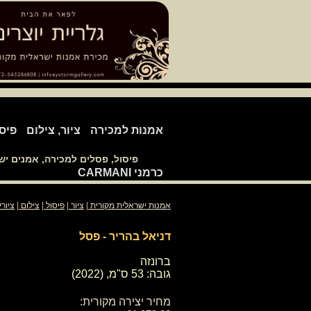
אמנות למכירה
ציור, צילום
פיס
פיסול, פסלים למכירה, אמנים י
כרמני CARMANI
אמנות ישראלית מקורית
|
ציור
|
פיסול
|
צילום
|
ציור
דניאל בהריר - פסל
ברונזה
גובה: 53 ס"מ, (2022)
מחיר יצירה מקורית: