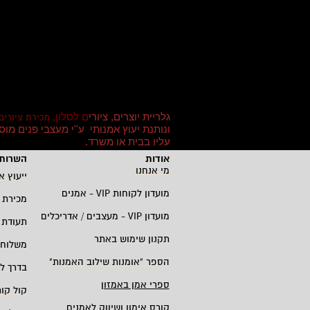
גלריית יוצרים, ציורי
ם לסלון,
מכירת ציורים
ונותנת יעוץ אמנותי ע''י מעצבי פנים מ
עליו בבית או משרד
.
אודות
השרות 
מי אנחנו
ייעוץ א
מועדון לקוחות
VIP -
אמנים
מכירת 
מועדון
VIP -
מעצבים / אדריכלים
תעודת 
תקנון שימוש באתר
משלוחי
הספר "אומנות שילוב האמנות
"
בדרך ל
ספרי אמן באמזון
קול קו
קורס אימון ושיווק לאמנים