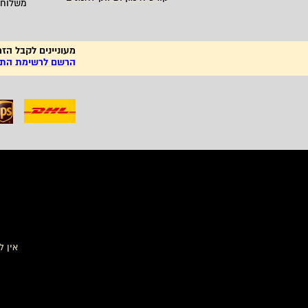
משלוחי
מעוניינים לקבל הזמ
הרשם לרשימת התפו
פסלי גן, פיסול באבן,
פיסלי חוצות, פס
Sculptor, ציורים, צלמים, ציירים, פסלים, פיסול, צילום, אמנות למכירה, אמנות לקניה, Photographer, תמונות לסלון, ציור מקורי, הדפס על קנבס, רכישת אמנות, ציורי שמן, תמונות למשרד,
אין ל