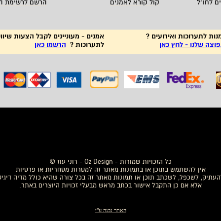
ם לחו"ל
קול קורא לאמנים
הרשם לרשימת ה
נות לתערוכות ואירועים ?
אמנים - מעוניינים לקבל הצעות שיווק
צה שלנו - לחץ כאן
לתערוכות ?
הרשמו כאן
לים לבית
,
פיסול בברונזה, אמנים ישראליים, אמנות לבית, תמונות מקוריות, ציורים לסלון, ציורים מקוריים, YOTZRIM Art Sale, אמנות ישראלית מקורית,
תמונות לבית
, בדרך להיות אמן מוכר - סדנה מעשית, אבסטרקט, נוף, מופשט, חימר, ברונזה, רשימת תפוצ
כל הזכויות שמורות - Oz Design - רוני עוז ©
אין להשתמש בתוכן או בתמונות מאתר זה למטרות מסחריות או פרטיות
העתיק, לשכפל, לשכתב תוכן או תמונות מאתר זה בכל צורה שהיא כולל מדיה דיגי
אלא אם כן התקבל אישור בכתב מראש מבעלי זכויות היוצרים באתר.
האתר נבנה ע"י