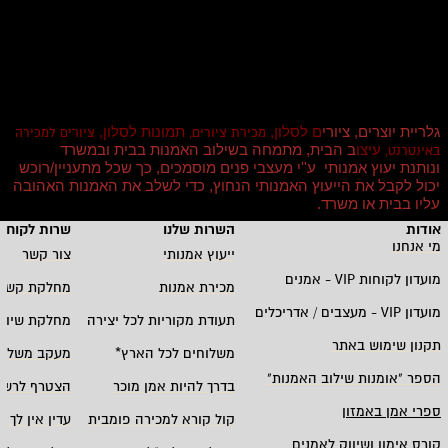
גלריית יוצרים, ציורי
ם לסלון,
תמונות לסלון,
מכירת ציורים,
ציורים למכירה
עיצו
ב הבית, מתמחה בשילוב האמנות בבית ובמשרד
באינטרנט,
ונותנת יעוץ אמנותי ע''י מעצבי פנים מוסמכים, כך שכל מתעניין/רוכש
יכול לקבל את הייעוץ האמנותי הנחוץ, כדי לשלב את האמנות האהובה
עליו בבית או משרד
.
אודות
השרות שלנו
שרות לקוחו
מי אנחנו
ייעוץ אמנותי
צור קשר
מועדון לקוחות
VIP -
אמנים
מכירת אמנות
מחלקת קשרי
מועדון
VIP -
מעצבים / אדריכלים
תעודת מקוריות לכל יצירה
מחלקת שיווק
תקנון שימוש באתר
משלוחים לכל הארץ
*
מעקב משלוח
הספר "אומנות שילוב האמנות
"
בדרך להיות אמן מוכר
הצטרף לרשי
ספרי אמן באמזון
קול קורא למכירה פומבית
עדין אין לך ח
קורס אימון ושיווק לאמנים