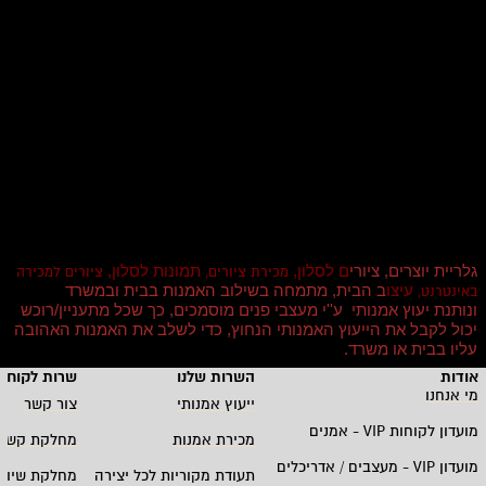
גלריית יוצרים, ציורי
ם לסלון,
תמונות לסלון,
מכירת ציורים,
ציורים למכירה
עיצו
ב הבית, מתמחה בשילוב האמנות בבית ובמשרד
באינטרנט,
ונותנת יעוץ אמנותי ע''י מעצבי פנים מוסמכים, כך שכל מתעניין/רוכש
יכול לקבל את הייעוץ האמנותי הנחוץ, כדי לשלב את האמנות האהובה
עליו בבית או משרד
.
אודות
השרות שלנו
שרות לקוחו
מי אנחנו
ייעוץ אמנותי
צור קשר
מועדון לקוחות
VIP -
אמנים
מכירת אמנות
מחלקת קשרי
מועדון
VIP -
מעצבים / אדריכלים
תעודת מקוריות לכל יצירה
מחלקת שיווק