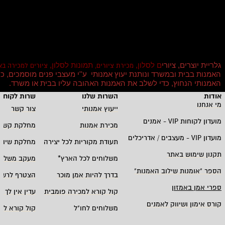
גלריית יוצרים, ציורי
ם לסלון,
תמונות לסלון,
מכירת ציורים,
ציורים למכירה בא
האמנות בבית ובמשרד ונותנת יעוץ אמנותי ע''י מעצבי פנים מוסמכים, כך
האמנותי הנחוץ, כדי לשלב את האמנות האהובה עליו בבית או משרד
.
אודות
השרות שלנו
שרות לקוחו
מי אנחנו
ייעוץ אמנותי
צור קשר
מועדון לקוחות
VIP -
אמנים
מכירת אמנות
מחלקת קשרי
מועדון
VIP -
מעצבים / אדריכלים
תעודת מקוריות לכל יצירה
מחלקת שיווק
תקנון שימוש באתר
משלוחים לכל הארץ
*
מעקב משלוח
הספר "אומנות שילוב האמנות
"
בדרך להיות אמן מוכר
הצטרף לרשי
ספרי אמן באמזון
קול קורא למכירה פומבית
עדין אין לך ח
קורס אימון ושיווק לאמנים
משלוחים לחו"ל
קול קורא לא