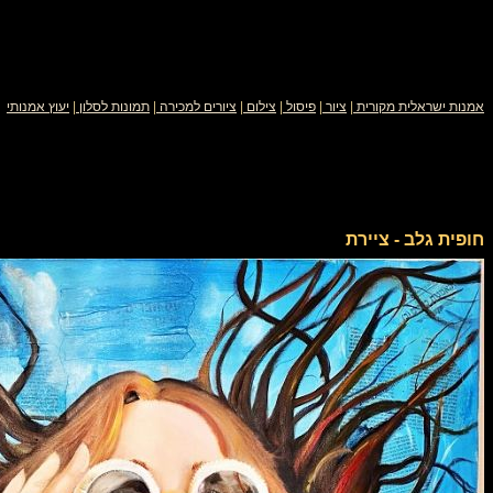
אמנות ישראלית מקורית
|
ציור
|
פיסול
|
צילום
|
ציורים למכירה
|
תמונות לסלון
|
יעוץ אמנותי
חופית גלב - ציירת