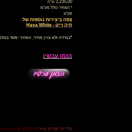
2,235.00
ש"ח
* המחיר כולל מע"מ
מק"ט:
צפה ביצירות נוספות של
חיה וייט - Haya White
*
במידה ולא צויין מחיר, המחיר ימסר בטלפו
הזמן עכשיו
גלריית יוצרים, ציורי
ם לסלון,
מכירת ציורים