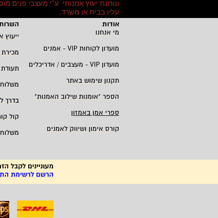
ונותנת יעוץ אמנותי ע''י מעצבי פנים מ
עליו בבית או משרד
.
אודות
השרות 
מי אנחנו
ייעוץ א
מועדון לקוחות
VIP -
אמנים
מכירת 
מועדון
VIP -
מעצבים / אדריכלים
תעודת 
תקנון שימוש באתר
משלוחי
הספר "אומנות שילוב האמנות
"
בדרך ל
ספרי אמן באמזון
קול קו
קורס אימון ושיווק לאמנים
משלוחי
מעוניינים לקבל הזמ
הרשם לרשימת התפו