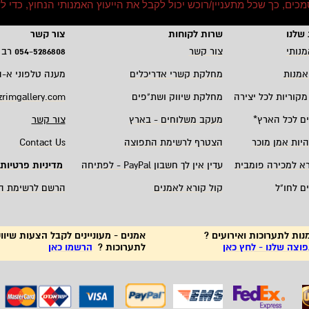
וסמכים, כך שכל מתעניין/רוכש יכול לקבל את הייעוץ האמנותי הנחוץ, כד
שלנו
שרות לקוחות
צור קשר
מנותי
צור קשר
5286808
-
054
רב 
אמנות
מחלקת קשרי אדריכלים
מענה טלפוני א-ה 19:00 - 00
מקוריות לכל יצירה
מחלקת שיווק ושת"פים
zrimgallery.com
ם לכל הארץ
*
מעקב משלוחים - בארץ
צור קשר
היות אמן מוכר
הצטרף לרשימת התפוצה
Contact Us
רא למכירה פומבית
עדין אין לך חשבון
PayPal -
לפתיחה
מדיניות פרטיות
ם לחו"ל
קול קורא לאמנים
הרשם לרשימת ה
נות לתערוכות ואירועים ?
אמנים - מעוניינים לקבל הצעות שיווק
צה שלנו - לחץ כאן
לתערוכות ?
הרשמו כאן