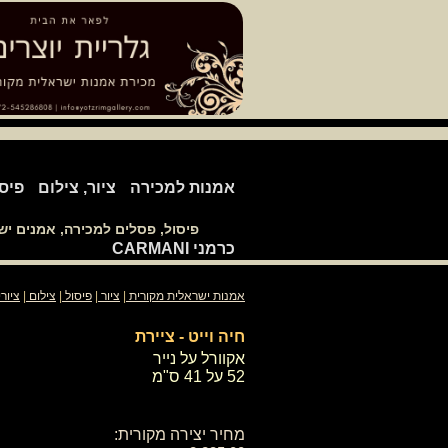
אמנות למכירה
ציור, צילום
פיס
פיסול, פסלים למכירה, אמנים י
כרמני CARMANI
אמנות ישראלית מקורית
|
ציור
|
פיסול
|
צילום
|
ציור
חיה וייט - ציירת
אקוורל על נייר
52 על 41 ס"מ
מחיר יצירה מקורית: