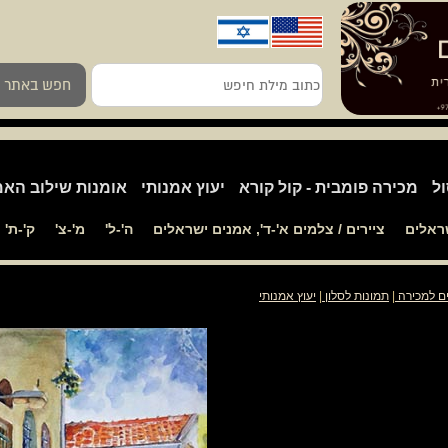
כתוב
חפש באתר
מילת
חיפש
ול
מכירה פומבית - קול קורא
יעוץ אמנותי
אומנות שילוב האמ
שראלים
ציירים / צלמים א'-ד', אמנים ישראלים
ה'-ל'
מ'-צ'
ק'-ת'
ים למכירה
|
תמונות לסלון
|
יעוץ אמנותי