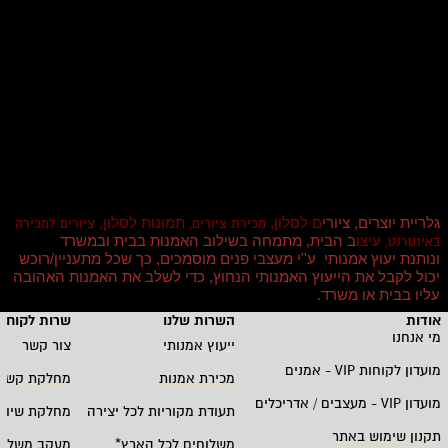
גלריית יוצרים, ציורי
ם לסלון,
תמונות לסלון,
מכירת ציורים,
ציורים למכירה
עיצו
ב הבית, מתמחה בשילוב האמנות בבית ובמשרד
באינטרנט,
ונותנת יעוץ אמנותי ע''י מעצבי פנים מוסמכים, כך שכל מתעניין/רוכש
יכול לקבל את הייעוץ האמנותי הנחוץ, כדי לשלב את האמנות האהובה
עליו בבית או משרד
.
אודות
השרות שלנו
שרות לקוחו
מי אנחנו
ייעוץ אמנותי
צור קשר
מועדון לקוחות
VIP -
אמנים
מכירת אמנות
מחלקת קשרי
מועדון
VIP -
מעצבים / אדריכלים
תעודת מקוריות לכל יצירה
מחלקת שיווק
תקנון שימוש באתר
משלוחים לכל הארץ
*
מעקב משלוח