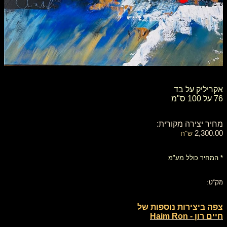
אקריליק על בד
76 על 100 ס"מ
מחיר יצירה מקורית:
2,300.00
ש"ח
* המחיר כולל מע"מ
מק"ט:
צפה ביצירות נוספות של
חיים רון - Haim Ron