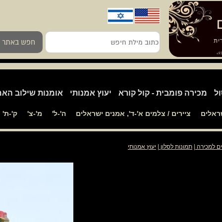
כתוב
חפש באתר
מילת
חיפש
ול
מכירה פומבית - קול קורא
יעוץ אמנותי
אומנות שילוב האמ
שראלים
ציירים / צלמים א'-ד', אמנים ישראלים
ה'-ל'
מ'-צ'
ק'-ת'
ים למכירה
|
תמונות לסלון
|
יעוץ אמנותי