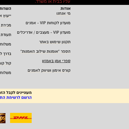
עליו בבית או משרד
.
אודות
השרות 
מי אנחנו
ייעוץ א
מועדון לקוחות
VIP -
אמנים
מכירת 
מועדון
VIP -
מעצבים / אדריכלים
תעודת 
תקנון שימוש באתר
משלוחי
הספר "אומנות שילוב האמנות
"
בדרך ל
ספרי אמן באמזון
קול קו
קורס אימון ושיווק לאמנים
משלוחי
מעוניינים לקבל הזמ
הרשם לרשימת התפו