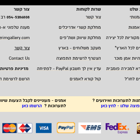
שלנו
שרות לקוחות
צור קשר
מנותי
צור קשר
5286808
-
054
רב 
אמנות
מחלקת קשרי אדריכלים
מענה טלפוני א-ה 19:00 - 00
מקוריות לכל יצירה
מחלקת שיווק ושת"פים
zrimgallery.com
ם לכל הארץ
*
מעקב משלוחים - בארץ
צור קשר
היות אמן מוכר
הצטרף לרשימת התפוצה
Contact Us
רא למכירה פומבית
עדין אין לך חשבון
PayPal -
לפתיחה
מדיניות פרטיות
ם לחו"ל
קול קורא לאמנים
הרשם לרשימת ה
נות לתערוכות ואירועים ?
אמנים - מעוניינים לקבל הצעות שיווק
צה שלנו - לחץ כאן
לתערוכות ?
הרשמו כאן