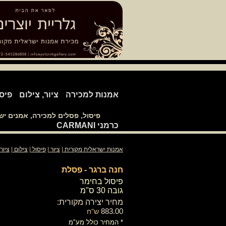
אמנות למכירה
ציור, צילום
פיס
פיסול, פסלים למכירה, אמנים י
כרמני CARMANI
אמנות ישראלית מקורית
|
ציור
|
פיסול
|
צילום
|
ציור
חנה ברגר - פסלת
פיסול בחימר
גובה 30 ס"מ
מחיר יצירה מקורית:
883.00
ש"ח
* המחיר כולל מע"מ