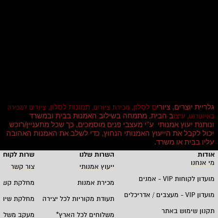
גלריית יוצרים, ציורי
ם לסלון,
תמונות לסלון,
מכירת ציורים,
ציורים למכירה
עיצו
ב הבית, מתמחה בשילוב האמנות בבית ובמשרד
באינטרנט,
ונותנת יעוץ אמנותי ע''י מעצבי פנים מוסמכים, כך שכל מתעניין/רוכש
יכול לקבל את הייעוץ האמנותי הנחוץ, כדי לשלב את האמנות האהובה
עליו בבית או משרד
.
אודות
השרות שלנו
שרות לקוחו
מי אנחנו
ייעוץ אמנותי
צור קשר
מועדון לקוחות
VIP -
אמנים
מכירת אמנות
מחלקת קשרי
מועדון
VIP -
מעצבים / אדריכלים
תעודת מקוריות לכל יצירה
מחלקת שיווק
תקנון שימוש באתר
משלוחים לכל הארץ
*
מעקב משלוח