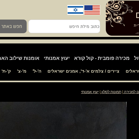
כתוב
חפש באתר
מילת
חיפש
ול
מכירה פומבית - קול קורא
יעוץ אמנותי
אומנות שילוב האמ
שראלים
ציירים / צלמים א'-ד', אמנים ישראלים
ה'-ל'
מ'-צ'
ק'-ת'
ם למכירה
|
תמונות לסלון
|
יעוץ אמנותי