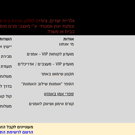
גלריית יוצרים, ציורי
ם לסלון,
מכירת ציורים
ונותנת יעוץ אמנותי ע''י מעצבי פנים מו
בבית או משרד
.
אודות
השרות 
מי אנחנו
ייעוץ א
מועדון לקוחות
VIP -
אמנים
מכירת 
מועדון
VIP -
מעצבים / אדריכלים
תעודת 
תקנון שימוש באתר
משלוחי
הספר "אומנות שילוב האמנות
"
בדרך ל
ספרי אמן באמזון
קול קו
קורס אימון ושיווק לאמנים
משלוחי
מעוניינים לקבל הזמ
הרשם לרשימת התפו