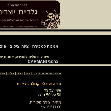
אמנות למכירה
ציור, צילום
פיס
פיסול, פסלים למכירה, אמנים י
כרמני CARMANI
אמנות ישראלית מקורית
|
ציור
|
פיסול
|
צילום
|
ציורי
טניה שירלי וקסלר - ציירת
שמן על בד
50 על 50 ס"מ
מחיר יצירה מקורית:
6,511.00
ש"ח