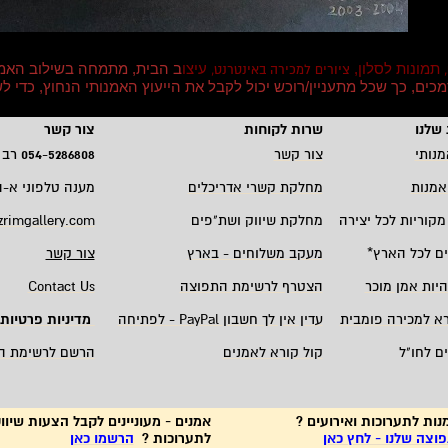
תמונות לסלון,
עיצו
ב הבית, מתמחה בשילוב האמ
,
ציורים למכירה באינטרנט,
סמכים, כך שכל מתעניין/רוכש יכול לקבל את הייעוץ האמנותי הנחוץ, כדי
שלנו
שרות לקוחות
צור קשר
מנותי
צור קשר
5286808
-
054
רב 
אמנות
מחלקת קשרי אדריכלים
מענה טלפוני א-ה 19:00 - 00
מקוריות לכל יצירה
מחלקת שיווק ושת"פים
zrimgallery.com
ם לכל הארץ
*
מעקב משלוחים - בארץ
צור קשר
היות אמן מוכר
הצטרף לרשימת התפוצה
Contact Us
רא למכירה פומבית
עדין אין לך חשבון
PayPal -
לפתיחה
מדיניות פרטיות
ם לחו"ל
קול קורא לאמנים
הרשם לרשימת ה
נות לתערוכות ואירועים ?
אמנים - מעוניינים לקבל הצעות שיווק
צה שלנו - לחץ כאן
לתערוכות ?
הרשמו כאן