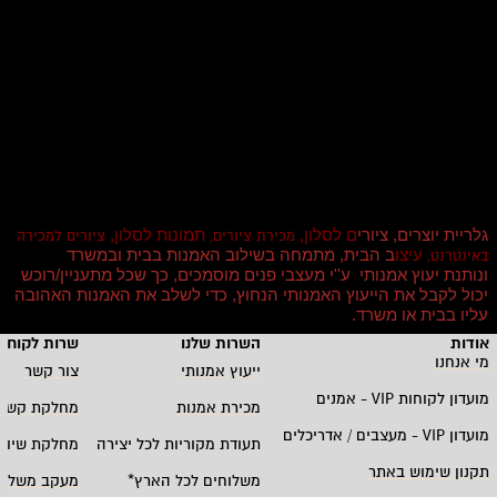
גלריית יוצרים, ציורי
ם לסלון,
תמונות לסלון,
מכירת ציורים,
ציורים למכירה
עיצו
ב הבית, מתמחה בשילוב האמנות בבית ובמשרד
באינטרנט,
ונותנת יעוץ אמנותי ע''י מעצבי פנים מוסמכים, כך שכל מתעניין/רוכש
יכול לקבל את הייעוץ האמנותי הנחוץ, כדי לשלב את האמנות האהובה
עליו בבית או משרד
.
אודות
השרות שלנו
שרות לקוחו
מי אנחנו
ייעוץ אמנותי
צור קשר
מועדון לקוחות
VIP -
אמנים
מכירת אמנות
מחלקת קשרי
מועדון
VIP -
מעצבים / אדריכלים
תעודת מקוריות לכל יצירה
מחלקת שיווק
תקנון שימוש באתר
משלוחים לכל הארץ
*
מעקב משלוח