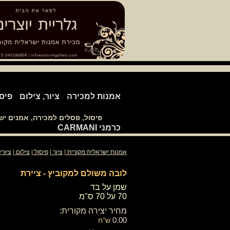
אמנות למכירה
ציור, צילום
פיס
פיסול, פסלים למכירה, אמנים י
כרמני CARMANI
אמנות ישראלית מקורית
|
ציור
|
פיסול
|
צילום
|
ציורי
לובה משולם למקוביץ - ציירת
שמן על בד
70 על 70 ס"מ
מחיר יצירה מקורית:
0.00
ש"ח