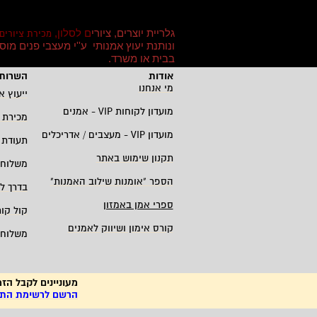
גלריית יוצרים, ציורי
ם לסלון,
מכירת ציורים
ונותנת יעוץ אמנותי ע''י מעצבי פנים מו
בבית או משרד
.
אודות
השרות 
מי אנחנו
ייעוץ א
מועדון לקוחות
VIP -
אמנים
מכירת 
מועדון
VIP -
מעצבים / אדריכלים
תעודת 
תקנון שימוש באתר
משלוחי
הספר "אומנות שילוב האמנות
"
בדרך ל
ספרי אמן באמזון
קול קו
קורס אימון ושיווק לאמנים
משלוחי
מעוניינים לקבל הזמ
הרשם לרשימת התפו