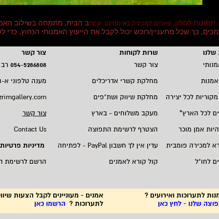
תמונות לסלון,
עיצו
ב הבית, מתמחה בשילוב האמ
,
ציורים למכירה באינטרנט,
סמכים, כך שכל מתעניין/רוכש יכול לקבל את הייעוץ האמנותי הנחוץ, כדי
שלנו
שרות לקוחות
צור קשר
מנותי
צור קשר
5286808
-
054
רב 
אמנות
מחלקת קשרי אדריכלים
מענה טלפוני א-ה 19:00 - 00
מקוריות לכל יצירה
מחלקת שיווק ושת"פים
zrimgallery.com
ם לכל הארץ
*
מעקב משלוחים - בארץ
צור קשר
היות אמן מוכר
הצטרף לרשימת התפוצה
Contact Us
רא למכירה פומבית
עדין אין לך חשבון
PayPal -
לפתיחה
מדיניות פרטיות
ם לחו"ל
קול קורא לאמנים
הרשם לרשימת ה
נות לתערוכות ואירועים ?
אמנים - מעוניינים לקבל הצעות שיווק
צה שלנו - לחץ כאן
לתערוכות ?
הרשמו כאן