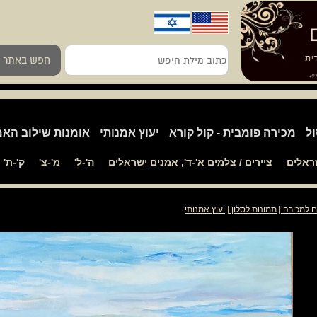
כתוב
חפש באתר
מילת
חיפש
ול
מכירה פומבית - קול קורא
יעוץ אמנותי
אומנות שילוב האמ
שראלים
ציירים / צלמים א'-ד', אמנים ישראלים
ה'-ל'
מ'-צ'
ק'-ת'
ם למכירה
|
תמונות לסלון
|
יעוץ אמנותי