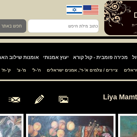
כתוב
חפש באתר
מילת
חיפש
ול
מכירה פומבית - קול קורא
יעוץ אמנותי
אומנות שילוב האמ
שראלים
ציירים / צלמים א'-ד', אמנים ישראלים
ה'-ל'
מ'-צ'
ק'-ת'