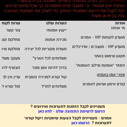
עיצו
ב הבית, מתמחה בשילוב האמנות בבית ובמשרד
באינטרנט,
ונותנת יעוץ אמנותי ע''י מעצבי פנים מוסמכים, כך שכל מתעניין/רוכש
יכול לקבל את הייעוץ האמנותי הנחוץ, כדי לשלב את האמנות האהובה
עליו בבית או משרד
.
אודות
השרות שלנו
שרות לקוחו
מי אנחנו
ייעוץ אמנותי
צור קשר
מועדון לקוחות
VIP -
אמנים
מכירת אמנות
מחלקת קשרי
מועדון
VIP -
מעצבים / אדריכלים
תעודת מקוריות לכל יצירה
מחלקת שיווק
תקנון שימוש באתר
משלוחים לכל הארץ
*
מעקב משלוח
הספר "אומנות שילוב האמנות
"
בדרך להיות אמן מוכר
הצטרף לרשי
ספרי אמן באמזון
קול קורא למכירה פומבית
עדין אין לך ח
קורס אימון ושיווק לאמנים
משלוחים לחו"ל
קול קורא לא
מעוניינים לקבל הזמנות לתערוכות ואירועים ?
הרשם לרשימת התפוצה שלנו - לחץ כאן
אמנים - מעוניינים לקבל הצעות שיווקיות ו"קול קורא"
לתערוכות ?
הרשמו כאן