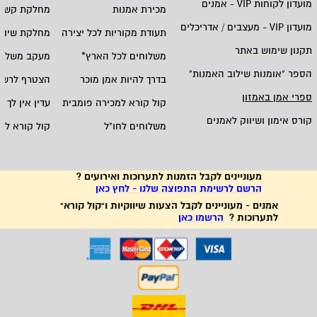
מועדון לקוחות
VIP -
אמנים
מכירת אמנות
מחלקת קשרי
מועדון
VIP -
מעצבים / אדריכלים
תעודת מקוריות לכל יצירה
מחלקת שיווק
תקנון שימוש באתר
משלוחים לכל הארץ
*
מעקב משלוח
הספר "אומנות שילוב האמנות
"
בדרך להיות אמן מוכר
הצטרף לרשי
ספרי אמן באמזון
קול קורא למכירה פומבית
עדין אין לך ח
קורס אימון ושיווק לאמנים
משלוחים לחו"ל
קול קורא לא
מעוניינים לקבל הזמנות לתערוכות ואירועים ?
הרשם לרשימת התפוצה שלנו - לחץ כאן
אמנים - מעוניינים לקבל הצעות שיווקיות ו"קול קורא"
לתערוכות ?
הרשמו כאן