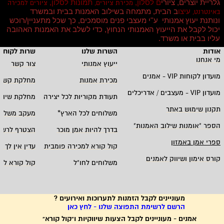
גלריית יוצרים, ציורי
ם לסלון,
תמונות לסלון,
מכירת ציורים,
ציורים למכירה
עיצו
ב הבית, מתמחה בשילוב האמנות בבית ובמשרד
באינטרנט,
ונותנת יעוץ אמנותי ע''י מעצבי פנים מוסמכים, כך שכל מתעניין/רוכש
יכול לקבל את הייעוץ האמנותי הנחוץ, כדי לשלב את האמנות האהובה
עליו בבית או משרד
.
אודות
השרות שלנו
שרות לקוחו
מי אנחנו
ייעוץ אמנותי
צור קשר
מועדון לקוחות
VIP -
אמנים
מכירת אמנות
מחלקת קשרי
מועדון
VIP -
מעצבים / אדריכלים
תעודת מקוריות לכל יצירה
מחלקת שיווק
תקנון שימוש באתר
משלוחים לכל הארץ
*
מעקב משלוח
הספר "אומנות שילוב האמנות
"
בדרך להיות אמן מוכר
הצטרף לרשי
ספרי אמן באמזון
קול קורא למכירה פומבית
עדין אין לך ח
קורס אימון ושיווק לאמנים
משלוחים לחו"ל
קול קורא לא
מעוניינים לקבל הזמנות לתערוכות ואירועים ?
הרשם לרשימת התפוצה שלנו - לחץ כאן
אמנים - מעוניינים לקבל הצעות שיווקיות ו"קול קורא"