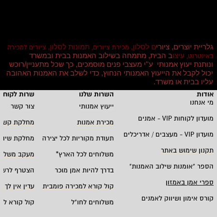
גלריית יוצרים, ציורי
ם לסלון,
תמונות לסלון,
מכירת ציורים,
ציורים למכירה
עיצו
ב הבית, מתמחה בשילוב האמנות בבית ובמשרד
באינטרנט,
ונותנת יעוץ אמנותי ע''י מעצבי פנים מוסמכים, כך שכל מתעניין/רוכש
יכול לקבל את הייעוץ האמנותי הנחוץ, כדי לשלב את האמנות האהובה
עליו בבית או משרד
.
אודות
השרות שלנו
שרות לקוחו
מי אנחנו
ייעוץ אמנותי
צור קשר
מועדון לקוחות
VIP -
אמנים
מכירת אמנות
מחלקת קשרי
מועדון
VIP -
מעצבים / אדריכלים
תעודת מקוריות לכל יצירה
מחלקת שיווק
תקנון שימוש באתר
משלוחים לכל הארץ
*
מעקב משלוח
הספר "אומנות שילוב האמנות
"
בדרך להיות אמן מוכר
הצטרף לרשי
ספרי אמן באמזון
קול קורא למכירה פומבית
עדין אין לך ח
קורס אימון ושיווק לאמנים
משלוחים לחו"ל
קול קורא לא