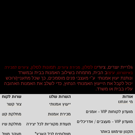
גלריית יוצרים, ציורי
ם לסלון,
תמונות לסלון,
מכירת ציורים,
ציורים למכירה
עיצו
ב הבית, מתמחה בשילוב האמנות בבית ובמשרד
באינטרנט,
ונותנת יעוץ אמנותי ע''י מעצבי פנים מוסמכים, כך שכל מתעניין/רוכש
יכול לקבל את הייעוץ האמנותי הנחוץ, כדי לשלב את האמנות האהובה
עליו בבית או משרד
.
אודות
השרות שלנו
שרות לקוחו
מי אנחנו
ייעוץ אמנותי
צור קשר
מועדון לקוחות
VIP -
אמנים
מכירת אמנות
מחלקת קשרי
מועדון
VIP -
מעצבים / אדריכלים
תעודת מקוריות לכל יצירה
מחלקת שיווק
תקנון שימוש באתר
משלוחים לכל הארץ
*
מעקב משלוח