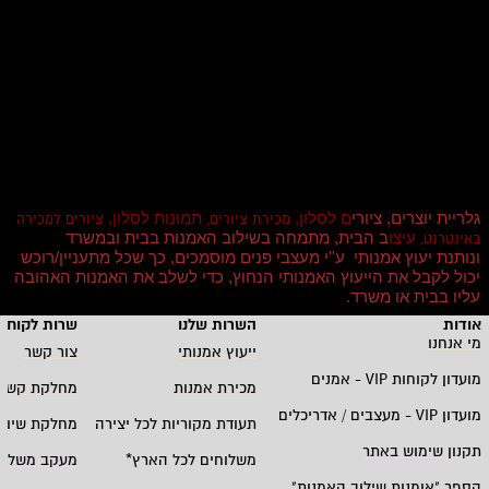
גלריית יוצרים, ציורי
ם לסלון,
תמונות לסלון,
מכירת ציורים,
ציורים למכירה
עיצו
ב הבית, מתמחה בשילוב האמנות בבית ובמשרד
באינטרנט,
ונותנת יעוץ אמנותי ע''י מעצבי פנים מוסמכים, כך שכל מתעניין/רוכש
יכול לקבל את הייעוץ האמנותי הנחוץ, כדי לשלב את האמנות האהובה
עליו בבית או משרד
.
אודות
השרות שלנו
שרות לקוחו
מי אנחנו
ייעוץ אמנותי
צור קשר
מועדון לקוחות
VIP -
אמנים
מכירת אמנות
מחלקת קשרי
מועדון
VIP -
מעצבים / אדריכלים
תעודת מקוריות לכל יצירה
מחלקת שיווק
תקנון שימוש באתר
משלוחים לכל הארץ
*
מעקב משלוח
הספר "אומנות שילוב האמנות
"