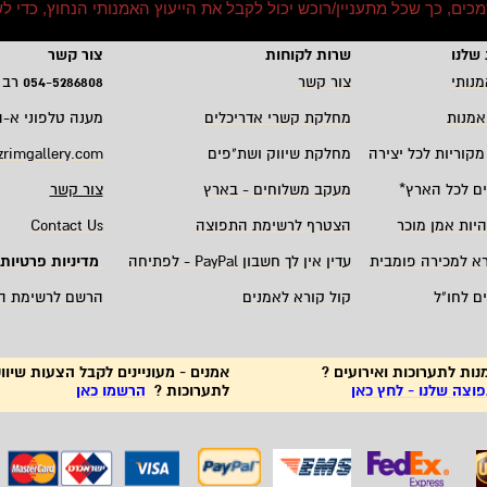
סמכים, כך שכל מתעניין/רוכש יכול לקבל את הייעוץ האמנותי הנחוץ, כדי
שלנו
שרות לקוחות
צור קשר
מנותי
צור קשר
5286808
-
054
רב 
אמנות
מחלקת קשרי אדריכלים
מענה טלפוני א-ה 19:00 - 00
מקוריות לכל יצירה
מחלקת שיווק ושת"פים
zrimgallery.com
ם לכל הארץ
*
מעקב משלוחים - בארץ
צור קשר
היות אמן מוכר
הצטרף לרשימת התפוצה
Contact Us
רא למכירה פומבית
עדין אין לך חשבון
PayPal -
לפתיחה
מדיניות פרטיות
ם לחו"ל
קול קורא לאמנים
הרשם לרשימת ה
נות לתערוכות ואירועים ?
אמנים - מעוניינים לקבל הצעות שיווק
צה שלנו - לחץ כאן
לתערוכות ?
הרשמו כאן