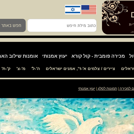
כתוב
חפש באתר
מילת
חיפש
ול
מכירה פומבית - קול קורא
יעוץ אמנותי
אומנות שילוב האמ
שראלים
ציירים / צלמים א'-ד', אמנים ישראלים
ה'-ל'
מ'-צ'
ק'-ת'
ם למכירה
|
תמונות לסלון
|
יעוץ אמנותי