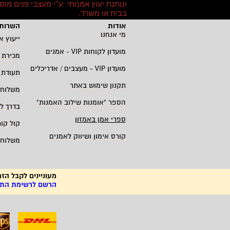
ונותנת יעוץ אמנותי ע''י מעצבי פנים מו
בבית או משרד
.
אודות
השרות 
מי אנחנו
ייעוץ א
מועדון לקוחות
VIP -
אמנים
מכירת 
מועדון
VIP -
מעצבים / אדריכלים
תעודת 
תקנון שימוש באתר
משלוחי
הספר "אומנות שילוב האמנות
"
בדרך ל
ספרי אמן באמזון
קול קו
קורס אימון ושיווק לאמנים
משלוחי
מעוניינים לקבל הזמ
הרשם לרשימת התפו