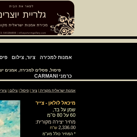
אמנות למכירה
ציור, צילום
פיס
פיסול, פסלים למכירה, אמנים י
כרמני CARMANI
אמנות ישראלית מקורית
|
ציור
|
פיסול
|
צילום
|
ציורי
מיכאל לולאן - צייר
​​​שמן על בד,
​60 על 80 ס"מ
מחיר יצירה מקורית:
2,336.00
ש"ח
* המחיר כולל מע"מ