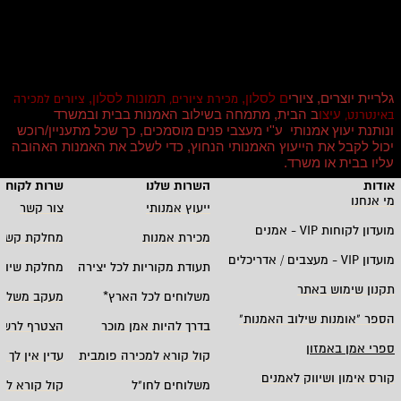
גלריית יוצרים, ציורי
ם לסלון,
תמונות לסלון,
מכירת ציורים,
ציורים למכירה
עיצו
ב הבית, מתמחה בשילוב האמנות בבית ובמשרד
באינטרנט,
ונותנת יעוץ אמנותי ע''י מעצבי פנים מוסמכים, כך שכל מתעניין/רוכש
יכול לקבל את הייעוץ האמנותי הנחוץ, כדי לשלב את האמנות האהובה
עליו בבית או משרד
.
אודות
השרות שלנו
שרות לקוחו
מי אנחנו
ייעוץ אמנותי
צור קשר
מועדון לקוחות
VIP -
אמנים
מכירת אמנות
מחלקת קשרי
מועדון
VIP -
מעצבים / אדריכלים
תעודת מקוריות לכל יצירה
מחלקת שיווק
תקנון שימוש באתר
משלוחים לכל הארץ
*
מעקב משלוח
הספר "אומנות שילוב האמנות
"
בדרך להיות אמן מוכר
הצטרף לרשי
ספרי אמן באמזון
קול קורא למכירה פומבית
עדין אין לך ח
קורס אימון ושיווק לאמנים
משלוחים לחו"ל
קול קורא לא