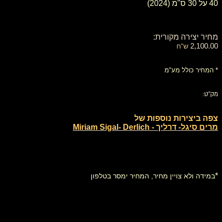
40 על 30 ס"מ (2024)
מחיר יצירה מקורית:
2,100.00
ש"ח
* המחיר כולל מע"מ
מק"ט:
צפה ביצירות נוספות של
מרים סיגל- דרליך - Miriam Sigal- Derlich
*
במידה ולא צויין מחיר, המחיר ימסר בטלפון