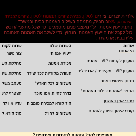
גלריית יוצרים, ציורי
ם לסלון,
תמונות לסלון,
מכירת ציורים,
ציורים למכירה
עיצו
ב הבית, מתמחה בשילוב האמנות בבית ובמשרד
באינטרנט,
ונותנת יעוץ אמנותי ע''י מעצבי פנים מוסמכים, כך שכל מתעניין/רוכש
יכול לקבל את הייעוץ האמנותי הנחוץ, כדי לשלב את האמנות האהובה
עליו בבית או משרד
.
אודות
השרות שלנו
שרות לקוחו
מי אנחנו
ייעוץ אמנותי
צור קשר
מועדון לקוחות
VIP -
אמנים
מכירת אמנות
מחלקת קשרי
מועדון
VIP -
מעצבים / אדריכלים
תעודת מקוריות לכל יצירה
מחלקת שיווק
תקנון שימוש באתר
משלוחים לכל הארץ
*
מעקב משלוח
הספר "אומנות שילוב האמנות
"
בדרך להיות אמן מוכר
הצטרף לרשי
ספרי אמן באמזון
קול קורא למכירה פומבית
עדין אין לך ח
קורס אימון ושיווק לאמנים
משלוחים לחו"ל
קול קורא לא
מעוניינים לקבל הזמנות לתערוכות ואירועים ?