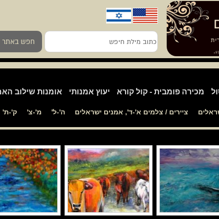
כתוב
חפש באתר
מילת
חיפש
ול
מכירה פומבית - קול קורא
יעוץ אמנותי
אומנות שילוב האמ
שראלים
ציירים / צלמים א'-ד', אמנים ישראלים
ה'-ל'
מ'-צ'
ק'-ת'