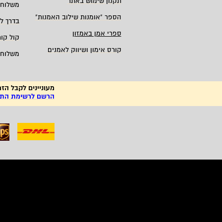
תקנון שימוש באתר
משלוחי
הספר "אומנות שילוב האמנות
"
בדרך ל
ספרי אמן באמזון
קול קו
קורס אימון ושיווק לאמנים
משלוחי
מעוניינים לקבל הזמ
הרשם לרשימת התפו
פסלי גן, פיסול באבן,
פיסלי חוצות, פס
Sculptor, ציורים, צלמים, ציירים, פסלים, פיסול, צילום, אמנות למכירה, אמנות לקניה, Photographer, תמונות לסלון, ציור מקורי, הדפס על קנבס, רכישת אמנות, ציורי שמן, תמונות למשרד,