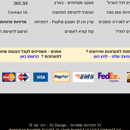
ם לכל הארץ
*
מעקב משלוחים - בארץ
צור קשר
היות אמן מוכר
הצטרף לרשימת התפוצה
Contact Us
רא למכירה פומבית
עדין אין לך חשבון
PayPal -
לפתיחה
מדיניות פרטיות
ם לחו"ל
קול קורא לאמנים
הרשם לרשימת ה
נות לתערוכות ואירועים ?
אמנים - מעוניינים לקבל הצעות שיווק
צה שלנו - לחץ כאן
לתערוכות ?
הרשמו כאן
לים לבית
,
פיסול בברונזה, אמנים ישראליים, אמנות לבית, תמונות מקוריות, ציורים לסלון, ציורים מקוריים, YOTZRIM Art Sale, אמנות ישראלית מקורית,
תמונות לבית
, בדרך להיות אמן מוכר - סדנה מעשית, אבסטרקט, נוף, מופשט, חימר, ברונזה, רשימת תפוצ
כל הזכויות שמורות - Oz Design - רוני עוז ©