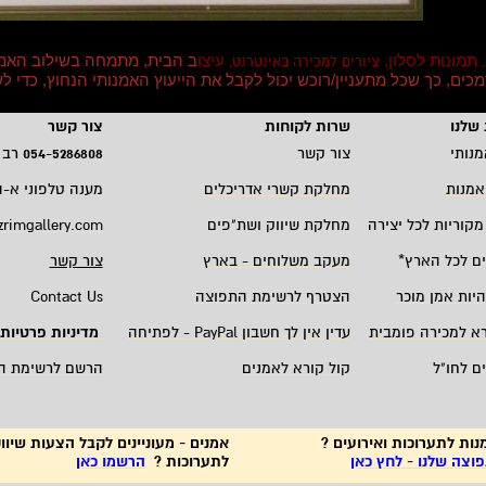
תמונות לסלון,
עיצו
ב הבית, מתמחה בשילוב האמ
,
ציורים למכירה באינטרנט,
סמכים, כך שכל מתעניין/רוכש יכול לקבל את הייעוץ האמנותי הנחוץ, כדי
שלנו
שרות לקוחות
צור קשר
מנותי
צור קשר
5286808
-
054
רב 
אמנות
מחלקת קשרי אדריכלים
מענה טלפוני א-ה 19:00 - 00
מקוריות לכל יצירה
מחלקת שיווק ושת"פים
zrimgallery.com
ם לכל הארץ
*
מעקב משלוחים - בארץ
צור קשר
היות אמן מוכר
הצטרף לרשימת התפוצה
Contact Us
רא למכירה פומבית
עדין אין לך חשבון
PayPal -
לפתיחה
מדיניות פרטיות
ם לחו"ל
קול קורא לאמנים
הרשם לרשימת ה
נות לתערוכות ואירועים ?
אמנים - מעוניינים לקבל הצעות שיווק
צה שלנו - לחץ כאן
לתערוכות ?
הרשמו כאן