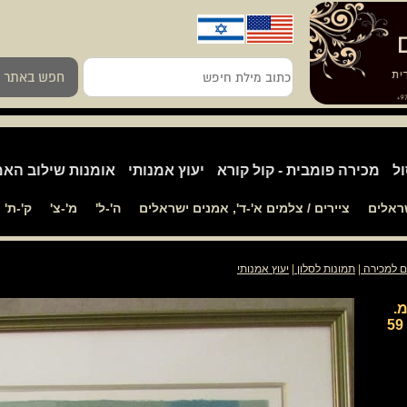
כתוב
חפש באתר
מילת
חיפש
ול
מכירה פומבית - קול קורא
יעוץ אמנותי
אומנות שילוב האמ
שראלים
ציירים / צלמים א'-ד', אמנים ישראלים
ה'-ל'
מ'-צ'
ק'-ת'
ם למכירה
|
תמונות לסלון
|
יעוץ אמנותי
33 על 44 ס"מ.
חתום ממוספר, ממוסגר גודל 58 על 59