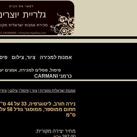
אמנות למכירה
ציור, צילום
פיס
פיסול, פסלים למכירה, אמנים י
כרמני CARMANI
אמנות ישראלית מקורית
|
ציור
|
פיסול
|
צילום
|
ציורי
נירה חורב, ליטוגרפיה, 
ס"מ
מחיר יצירה מקורית:
287.00
ש"ח