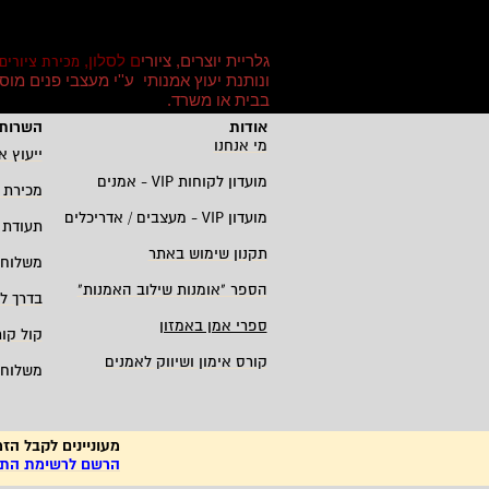
גלריית יוצרים, ציורי
ם לסלון,
מכירת ציורים
ונותנת יעוץ אמנותי ע''י מעצבי פנים מו
בבית או משרד
.
אודות
השרות 
מי אנחנו
ייעוץ א
מועדון לקוחות
VIP -
אמנים
מכירת 
מועדון
VIP -
מעצבים / אדריכלים
תעודת 
תקנון שימוש באתר
משלוחי
הספר "אומנות שילוב האמנות
"
בדרך ל
ספרי אמן באמזון
קול קו
קורס אימון ושיווק לאמנים
משלוחי
מעוניינים לקבל הזמ
הרשם לרשימת התפו