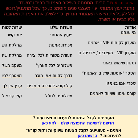
עיצו
ב הבית, מתמחה בשילוב האמנות בבית ובמשרד
באינטרנט,
ונותנת יעוץ אמנותי ע''י מעצבי פנים מוסמכים, כך שכל מתעניין/רוכש
יכול לקבל את הייעוץ האמנותי הנחוץ, כדי לשלב את האמנות האהובה
עליו בבית או משרד
.
אודות
השרות שלנו
שרות לקוחו
מי אנחנו
ייעוץ אמנותי
צור קשר
מועדון לקוחות
VIP -
אמנים
מכירת אמנות
מחלקת קשרי
מועדון
VIP -
מעצבים / אדריכלים
תעודת מקוריות לכל יצירה
מחלקת שיווק
תקנון שימוש באתר
משלוחים לכל הארץ
*
מעקב משלוח
הספר "אומנות שילוב האמנות
"
בדרך להיות אמן מוכר
הצטרף לרשי
ספרי אמן באמזון
קול קורא למכירה פומבית
עדין אין לך ח
קורס אימון ושיווק לאמנים
משלוחים לחו"ל
קול קורא לא
מעוניינים לקבל הזמנות לתערוכות ואירועים ?
הרשם לרשימת התפוצה שלנו - לחץ כאן
אמנים - מעוניינים לקבל הצעות שיווקיות ו"קול קורא"
לתערוכות ?
הרשמו כאן