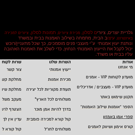
גלריית יוצרים, ציורי
ם לסלון,
תמונות לסלון,
מכירת ציורים,
ציורים למכירה
עיצו
ב הבית, מתמחה בשילוב האמנות בבית ובמשרד
באינטרנט,
ונותנת יעוץ אמנותי ע''י מעצבי פנים מוסמכים, כך שכל מתעניין/רוכש
יכול לקבל את הייעוץ האמנותי הנחוץ, כדי לשלב את האמנות האהובה
עליו בבית או משרד
.
אודות
השרות שלנו
שרות לקוחו
מי אנחנו
ייעוץ אמנותי
צור קשר
מועדון לקוחות
VIP -
אמנים
מכירת אמנות
מחלקת קשרי
מועדון
VIP -
מעצבים / אדריכלים
תעודת מקוריות לכל יצירה
מחלקת שיווק
תקנון שימוש באתר
משלוחים לכל הארץ
*
מעקב משלוח
הספר "אומנות שילוב האמנות
"
בדרך להיות אמן מוכר
הצטרף לרשי
ספרי אמן באמזון
קול קורא למכירה פומבית
עדין אין לך ח
קורס אימון ושיווק לאמנים
משלוחים לחו"ל
קול קורא לא