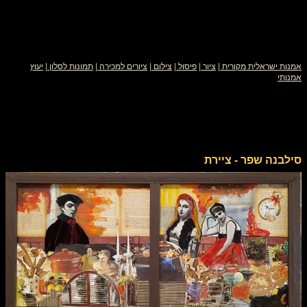
אמנות ישראלית מקורית
|
ציור
|
פיסול
|
צילום
|
ציורים למכירה
|
תמונות לסלון
|
יעוץ
אמנותי
סילבנה שפר - ציירת