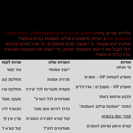
גלריית יוצרים, ציורי
ם לסלון,
תמונות לסלון,
מכירת ציורים,
ציורים למכירה
עיצו
ב הבית, מתמחה בשילוב האמנות בבית ובמשרד
באינטרנט,
ונותנת יעוץ אמנותי ע''י מעצבי פנים מוסמכים, כך שכל מתעניין/רוכש
יכול לקבל את הייעוץ האמנותי הנחוץ, כדי לשלב את האמנות האהובה
עליו בבית או משרד
.
אודות
השרות שלנו
שרות לקוחו
מי אנחנו
ייעוץ אמנותי
צור קשר
מועדון לקוחות
VIP -
אמנים
מכירת אמנות
מחלקת קשרי
מועדון
VIP -
מעצבים / אדריכלים
תעודת מקוריות לכל יצירה
מחלקת שיווק
תקנון שימוש באתר
משלוחים לכל הארץ
*
מעקב משלוח
הספר "אומנות שילוב האמנות
"
בדרך להיות אמן מוכר
הצטרף לרשי
ספרי אמן באמזון
קול קורא למכירה פומבית
עדין אין לך ח
קורס אימון ושיווק לאמנים
משלוחים לחו"ל
קול קורא לא