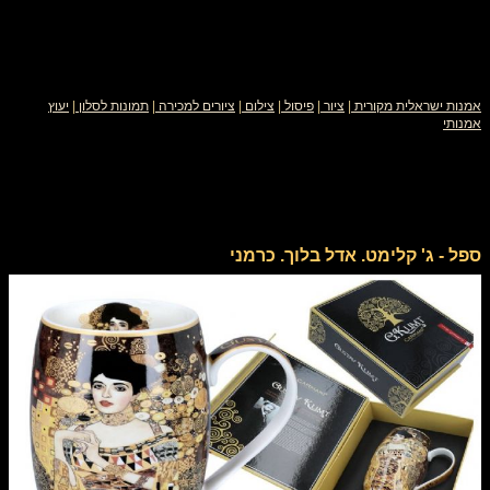
אמנות ישראלית מקורית
|
ציור
|
פיסול
|
צילום
|
ציורים למכירה
|
תמונות לסלון
|
יעוץ
אמנותי
ספל - ג' קלימט. אדל בלוך. כרמני