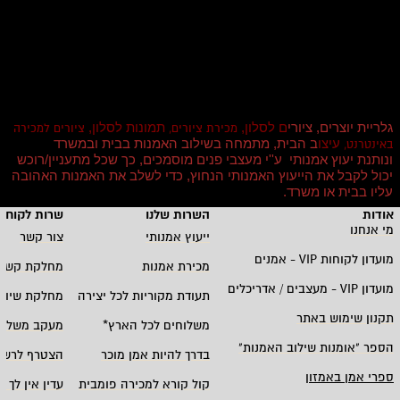
גלריית יוצרים, ציורי
ם לסלון,
תמונות לסלון,
מכירת ציורים,
ציורים למכירה
עיצו
ב הבית, מתמחה בשילוב האמנות בבית ובמשרד
באינטרנט,
ונותנת יעוץ אמנותי ע''י מעצבי פנים מוסמכים, כך שכל מתעניין/רוכש
יכול לקבל את הייעוץ האמנותי הנחוץ, כדי לשלב את האמנות האהובה
עליו בבית או משרד
.
אודות
השרות שלנו
שרות לקוחו
מי אנחנו
ייעוץ אמנותי
צור קשר
מועדון לקוחות
VIP -
אמנים
מכירת אמנות
מחלקת קשרי
מועדון
VIP -
מעצבים / אדריכלים
תעודת מקוריות לכל יצירה
מחלקת שיווק
תקנון שימוש באתר
משלוחים לכל הארץ
*
מעקב משלוח
הספר "אומנות שילוב האמנות
"
בדרך להיות אמן מוכר
הצטרף לרשי
ספרי אמן באמזון
קול קורא למכירה פומבית
עדין אין לך ח