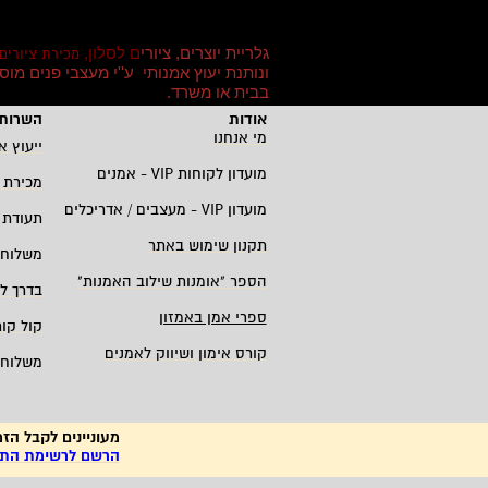
גלריית יוצרים, ציורי
ם לסלון,
מכירת ציורים
ונותנת יעוץ אמנותי ע''י מעצבי פנים מו
בבית או משרד
.
אודות
השרות 
מי אנחנו
ייעוץ א
מועדון לקוחות
VIP -
אמנים
מכירת 
מועדון
VIP -
מעצבים / אדריכלים
תעודת 
תקנון שימוש באתר
משלוחי
הספר "אומנות שילוב האמנות
"
בדרך ל
ספרי אמן באמזון
קול קו
קורס אימון ושיווק לאמנים
משלוחי
מעוניינים לקבל הזמ
הרשם לרשימת התפו