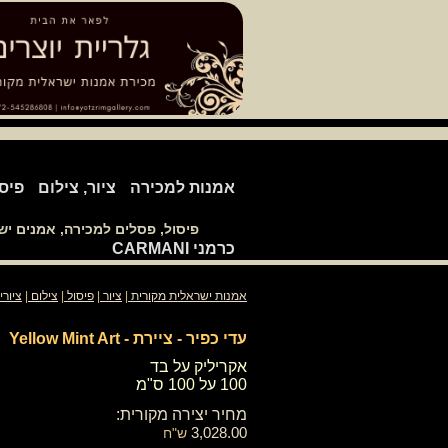
אמנות למכירה
ציור, צילום
פיס
פיסול, פסלים למכירה, אמנים י
כרמני CARMANI
אמנות ישראלית מקורית
|
ציור
|
פיסול
|
צילום
|
ציורי
עדי כפיר - ציירת - Yellow Mint Art
אקריליק על בד
100 על 100 ס"מ
מחיר יצירה מקורית:
3,028.00
ש"ח