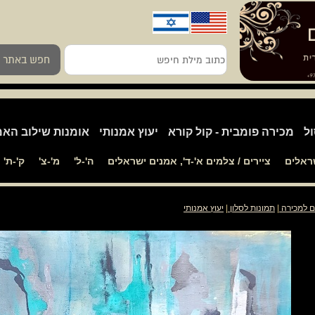
כתוב
חפש באתר
מילת
חיפש
ול
מכירה פומבית - קול קורא
יעוץ אמנותי
אומנות שילוב האמ
שראלים
ציירים / צלמים א'-ד', אמנים ישראלים
ה'-ל'
מ'-צ'
ק'-ת'
ם למכירה
|
תמונות לסלון
|
יעוץ אמנותי