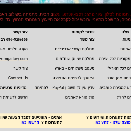
תמונות לסלון,
עיצו
ב הבית, מתמחה בשילוב האמ
,
ציורים למכירה באינטרנט,
סמכים, כך שכל מתעניין/רוכש יכול לקבל את הייעוץ האמנותי הנחוץ, כדי
שלנו
שרות לקוחות
צור קשר
מנותי
צור קשר
5286808
-
054
רב 
אמנות
מחלקת קשרי אדריכלים
מענה טלפוני א-ה 19:00 - 00
מקוריות לכל יצירה
מחלקת שיווק ושת"פים
zrimgallery.com
ם לכל הארץ
*
מעקב משלוחים - בארץ
צור קשר
היות אמן מוכר
הצטרף לרשימת התפוצה
Contact Us
רא למכירה פומבית
עדין אין לך חשבון
PayPal -
לפתיחה
מדיניות פרטיות
ם לחו"ל
קול קורא לאמנים
הרשם לרשימת ה
נות לתערוכות ואירועים ?
אמנים - מעוניינים לקבל הצעות שיווק
צה שלנו - לחץ כאן
לתערוכות ?
הרשמו כאן