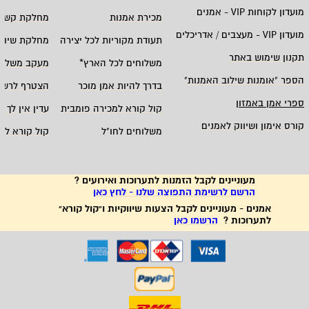
מועדון לקוחות
VIP -
אמנים
מכירת אמנות
מחלקת קשרי
מועדון
VIP -
מעצבים / אדריכלים
תעודת מקוריות לכל יצירה
מחלקת שיווק
תקנון שימוש באתר
משלוחים לכל הארץ
*
מעקב משלוח
הספר "אומנות שילוב האמנות
"
בדרך להיות אמן מוכר
הצטרף לרשי
ספרי אמן באמזון
קול קורא למכירה פומבית
עדין אין לך ח
קורס אימון ושיווק לאמנים
משלוחים לחו"ל
קול קורא לא
מעוניינים לקבל הזמנות לתערוכות ואירועים ?
הרשם לרשימת התפוצה שלנו - לחץ כאן
אמנים - מעוניינים לקבל הצעות שיווקיות ו"קול קורא"
לתערוכות ?
הרשמו כאן