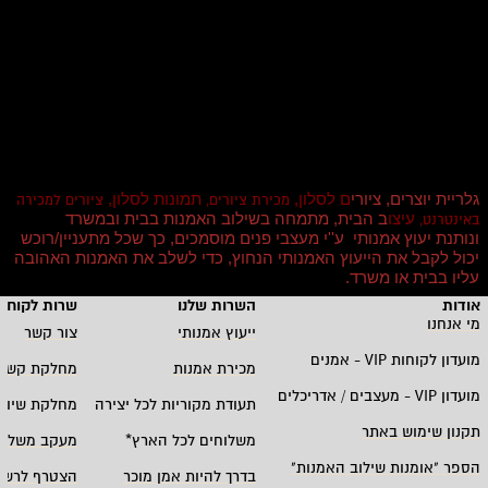
גלריית יוצרים, ציורי
ם לסלון,
תמונות לסלון,
מכירת ציורים,
ציורים למכירה
עיצו
ב הבית, מתמחה בשילוב האמנות בבית ובמשרד
באינטרנט,
ונותנת יעוץ אמנותי ע''י מעצבי פנים מוסמכים, כך שכל מתעניין/רוכש
יכול לקבל את הייעוץ האמנותי הנחוץ, כדי לשלב את האמנות האהובה
עליו בבית או משרד
.
אודות
השרות שלנו
שרות לקוחו
מי אנחנו
ייעוץ אמנותי
צור קשר
מועדון לקוחות
VIP -
אמנים
מכירת אמנות
מחלקת קשרי
מועדון
VIP -
מעצבים / אדריכלים
תעודת מקוריות לכל יצירה
מחלקת שיווק
תקנון שימוש באתר
משלוחים לכל הארץ
*
מעקב משלוח
הספר "אומנות שילוב האמנות
"
בדרך להיות אמן מוכר
הצטרף לרשי