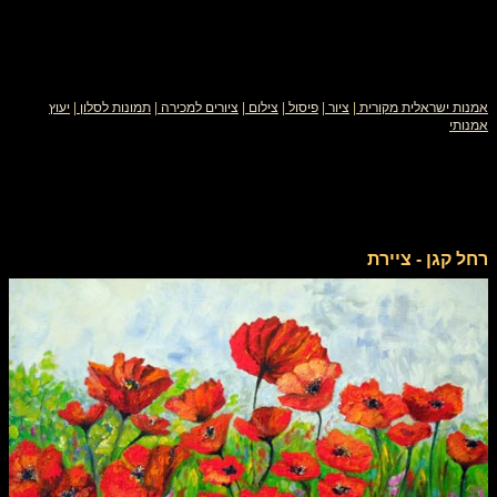
אמנות ישראלית מקורית
|
ציור
|
פיסול
|
צילום
|
ציורים למכירה
|
תמונות לסלון
|
יעוץ
אמנותי
רחל קגן - ציירת