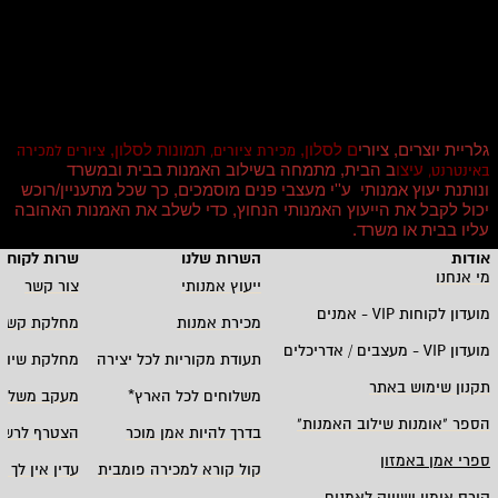
גלריית יוצרים, ציורי
ם לסלון,
תמונות לסלון,
מכירת ציורים,
ציורים למכירה
עיצו
ב הבית, מתמחה בשילוב האמנות בבית ובמשרד
באינטרנט,
ונותנת יעוץ אמנותי ע''י מעצבי פנים מוסמכים, כך שכל מתעניין/רוכש
יכול לקבל את הייעוץ האמנותי הנחוץ, כדי לשלב את האמנות האהובה
עליו בבית או משרד
.
אודות
השרות שלנו
שרות לקוחו
מי אנחנו
ייעוץ אמנותי
צור קשר
מועדון לקוחות
VIP -
אמנים
מכירת אמנות
מחלקת קשרי
מועדון
VIP -
מעצבים / אדריכלים
תעודת מקוריות לכל יצירה
מחלקת שיווק
תקנון שימוש באתר
משלוחים לכל הארץ
*
מעקב משלוח
הספר "אומנות שילוב האמנות
"
בדרך להיות אמן מוכר
הצטרף לרשי
ספרי אמן באמזון
קול קורא למכירה פומבית
עדין אין לך ח
קורס אימון ושיווק לאמנים